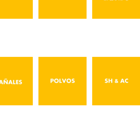
Deos
Jabones
Jabón
Líquido
añales
Polvo para
Shampoo &
Cuerpo
Acond.