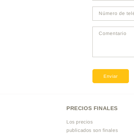
o
r
Número de tel
m
u
Comentario
l
a
r
i
o
Enviar
d
e
c
PRECIOS FINALES
o
n
Los precios
t
publicados son finales