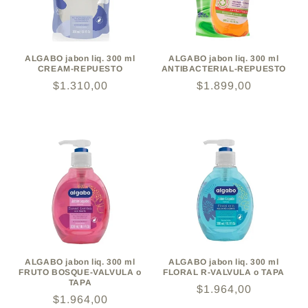
ALGABO jabon liq. 300 ml
ALGABO jabon liq. 300 ml
CREAM-REPUESTO
ANTIBACTERIAL-REPUESTO
Precio
$1.310,00
Precio
$1.899,00
habitual
habitual
ALGABO jabon liq. 300 ml
ALGABO jabon liq. 300 ml
FRUTO BOSQUE-VALVULA o
FLORAL R-VALVULA o TAPA
TAPA
Precio
$1.964,00
Precio
$1.964,00
habitual