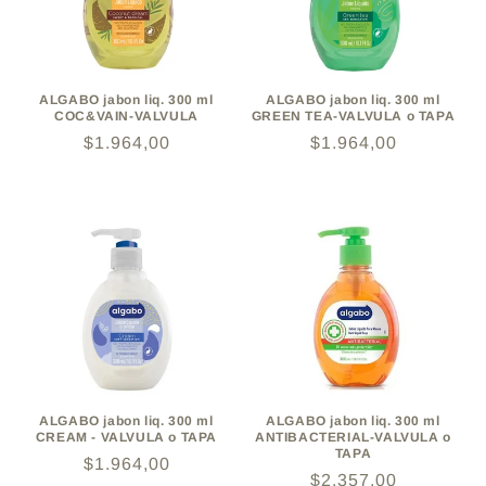
ALGABO jabon liq. 300 ml
ALGABO jabon liq. 300 ml
COC&VAIN-VALVULA
GREEN TEA-VALVULA o TAPA
Precio
$1.964,00
Precio
$1.964,00
habitual
habitual
ALGABO jabon liq. 300 ml
ALGABO jabon liq. 300 ml
CREAM - VALVULA o TAPA
ANTIBACTERIAL-VALVULA o
TAPA
Precio
$1.964,00
Precio
$2.357,00