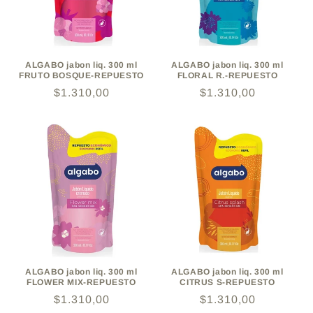
ó
n
:
ALGABO jabon liq. 300 ml
ALGABO jabon liq. 300 ml
FRUTO BOSQUE-REPUESTO
FLORAL R.-REPUESTO
Precio
$1.310,00
Precio
$1.310,00
habitual
habitual
ALGABO jabon liq. 300 ml
ALGABO jabon liq. 300 ml
FLOWER MIX-REPUESTO
CITRUS S-REPUESTO
Precio
$1.310,00
Precio
$1.310,00