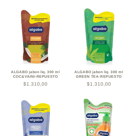
habitual
habitual
ALGABO jabon liq. 300 ml
ALGABO jabon liq. 300 ml
COC&VAINI-REPUESTO
GREEN TEA-REPUESTO
Precio
$1.310,00
Precio
$1.310,00
habitual
habitual