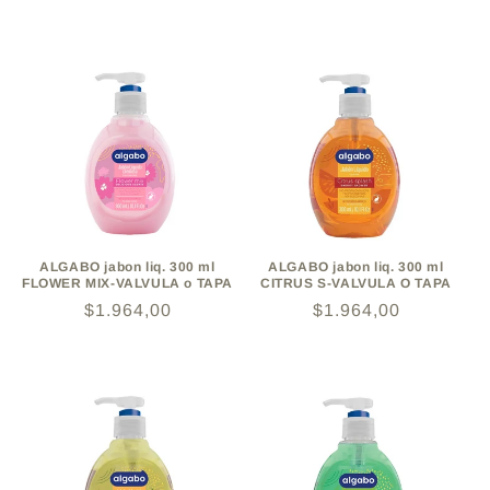
habitual
ALGABO jabon liq. 300 ml
ALGABO jabon liq. 300 ml
FLOWER MIX-VALVULA o TAPA
CITRUS S-VALVULA O TAPA
Precio
$1.964,00
Precio
$1.964,00
habitual
habitual