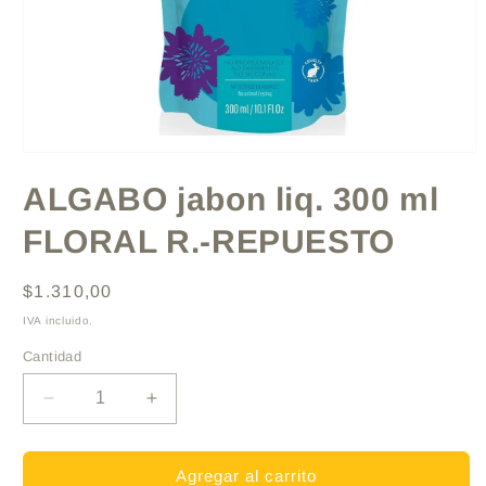
Abrir
elemento
ALGABO jabon liq. 300 ml
multimedia
1
en
FLORAL R.-REPUESTO
una
ventana
modal
Precio
$1.310,00
habitual
IVA incluido.
Cantidad
Reducir
Aumentar
cantidad
cantidad
para
para
ALGABO
ALGABO
Agregar al carrito