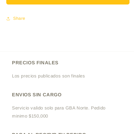
jabon
jabon
liq.
liq.
300
300
Share
ml
ml
FLORAL
FLORAL
R.-
R.-
REPUESTO
REPUESTO
PRECIOS FINALES
Los precios publicados son finales
ENVIOS SIN CARGO
Servicio valido solo para GBA Norte. Pedido
minimo $150,000