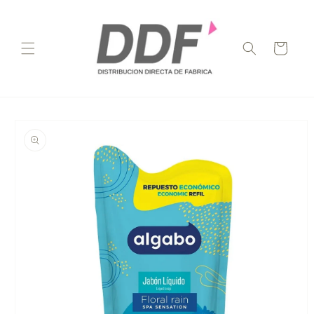
Ir
directamente
al contenido
Carrito
Ir
directamente
a la
información
del producto