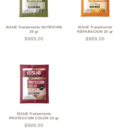
ó
n
:
ISSUE Tratamiento NUTRICION
ISSUE Tratamiento
25 gr
REPARACION 25 gr
Precio
$989,00
Precio
$989,00
habitual
habitual
ISSUE Tratamiento
PROTECCION COLOR 25 gr
Precio
$989,00