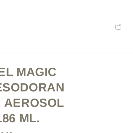
Carrito
EL MAGIC
ESODORAN
E AEROSOL
186 ML.