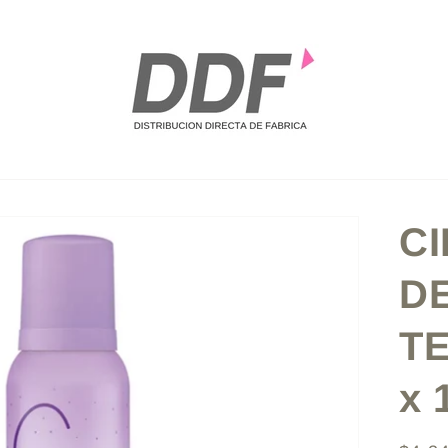
CI
D
T
x 