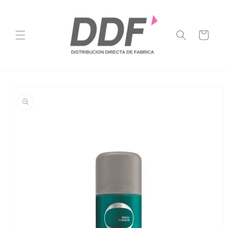
Ir
directamente
al contenido
Carrito
Ir
directamente
a la
información
del producto