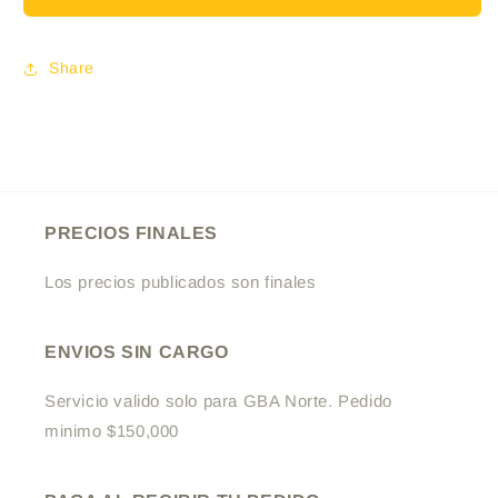
EXTRA
EXTRA
FUERTE
FUERTE
180ML
180ML
Share
PRECIOS FINALES
Los precios publicados son finales
ENVIOS SIN CARGO
Servicio valido solo para GBA Norte. Pedido
minimo $150,000