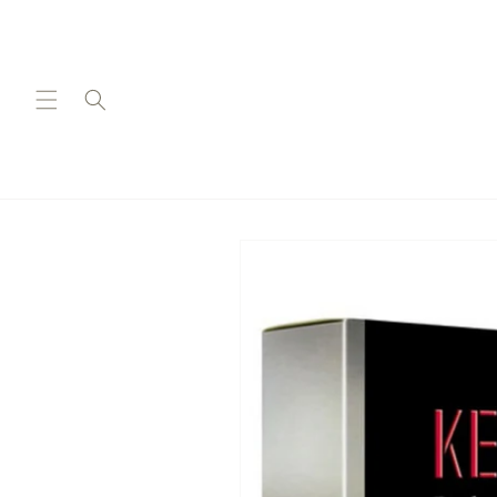
Ir
directamente
al contenido
Ir
directamente
a la
información
del producto