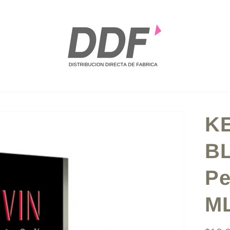
K
B
Pe
M