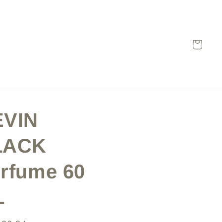
Carrito
EVIN
LACK
rfume 60
L