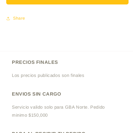
Toalla
Toalla
NORMAL
NORMAL
con
con
Share
ALAS
ALAS
16UN
16UN
PRECIOS FINALES
Los precios publicados son finales
ENVIOS SIN CARGO
Servicio valido solo para GBA Norte. Pedido
minimo $150,000