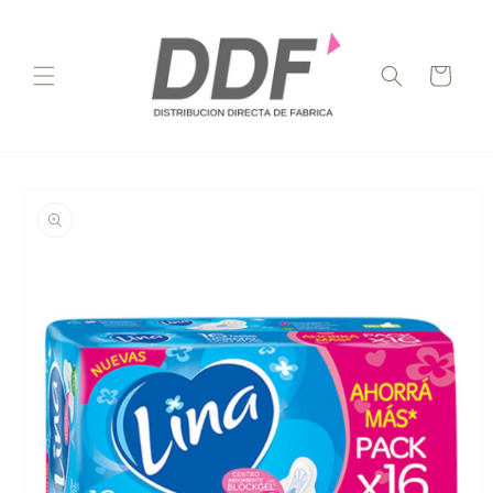
Ir
directamente
al contenido
Carrito
Ir
directamente
a la
información
del producto