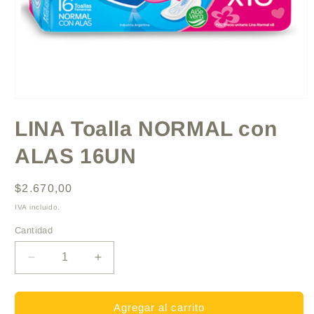
Abrir
elemento
LINA Toalla NORMAL con
multimedia
1
en
ALAS 16UN
una
ventana
modal
Precio
$2.670,00
habitual
IVA incluido.
Cantidad
Reducir
Aumentar
cantidad
cantidad
para
para
LINA
LINA
Agregar al carrito