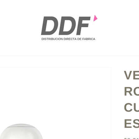
VE
R
C
ES