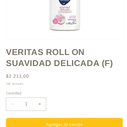
Abrir
elemento
VERITAS ROLL ON
multimedia
1
en
SUAVIDAD DELICADA (F)
una
ventana
modal
Precio
$2.211,00
habitual
IVA incluido.
Cantidad
Reducir
Aumentar
cantidad
cantidad
para
para
VERITAS
VERITAS
Agregar al carrito