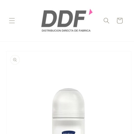
Ir
directamente
al contenido
Carrito
Ir
directamente
a la
información
del producto