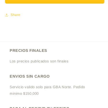
ROLL
ROLL
ON
ON
SUAVIDAD
SUAVIDAD
Share
DELICADA
DELICADA
(F)
(F)
PRECIOS FINALES
Los precios publicados son finales
ENVIOS SIN CARGO
Servicio valido solo para GBA Norte. Pedido
minimo $150,000